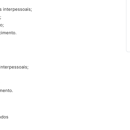
 interpessoais;
;
o;
cimento.
interpessoais;
;
mento.
ndos