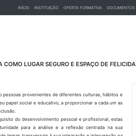
INÍCIO
INSTITUIÇÃO
OFERTA FORMATIVA
DOCUMENTOS
(CURRENT)
 COMO LUGAR SEGURO E ESPAÇO DE FELICID
o pessoas provenientes de diferentes culturas, hábitos e
 papel social e educativo, a proporcionar a cada um as
clusão.
uisito do desenvolvimento pessoal e profissional, estas
tunidade para a análise e a reflexão centrada na sua
r de temas transversais à sua integração e intervenção na