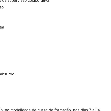
o da supervisão colaborativa
ão
tal
 absurdo
ão, na modalidade de curso de formação, nos dias 7 e 14